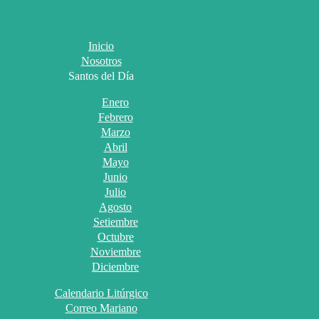
Inicio
Nosotros
Santos del Día
Enero
Febrero
Marzo
Abril
Mayo
Junio
Julio
Agosto
Setiembre
Octubre
Noviembre
Diciembre
Calendario Litúrgico
Correo Mariano