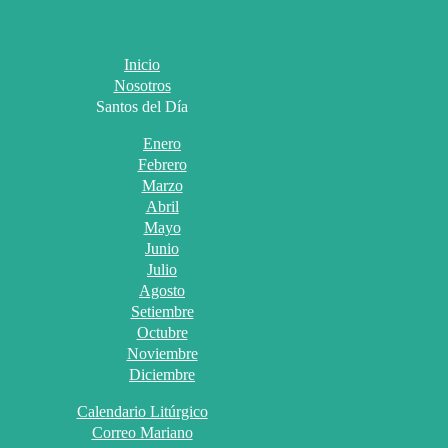
Inicio
Nosotros
Santos del Día
Enero
Febrero
Marzo
Abril
Mayo
Junio
Julio
Agosto
Setiembre
Octubre
Noviembre
Diciembre
Calendario Litúrgico
Correo Mariano