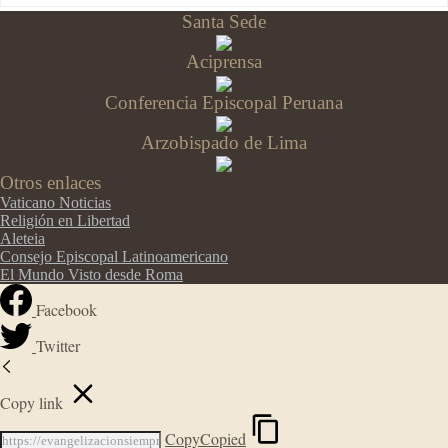
Santa Sede
Aciprensa
Conferencia Episcopal Peruana
Arzobispado de Lima
Otros enlaces
Vaticano Noticias
Religión en Libertad
Aleteia
Consejo Episcopal Latinoamericano
El Mundo Visto desde Roma
Facebook
Twitter
Copy link
Copy
Copied