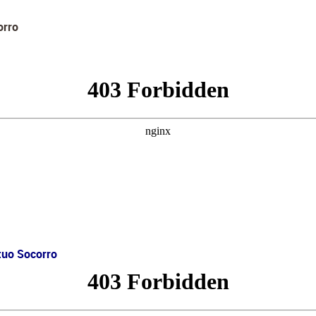
orro
tuo Socorro