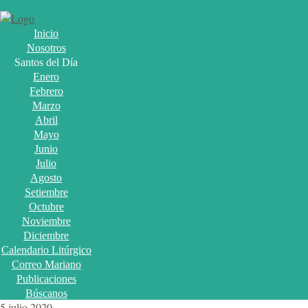
Inicio
Nosotros
Santos del Día
Enero
Febrero
Marzo
Abril
Mayo
Junio
Julio
Agosto
Setiembre
Octubre
Noviembre
Diciembre
Calendario Litúrgico
Correo Mariano
Publicaciones
Búscanos
5 julio 2020