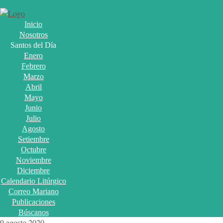
Inicio
Nosotros
Santos del Día
Enero
Febrero
Marzo
Abril
Mayo
Junio
Julio
Agosto
Setiembre
Octubre
Noviembre
Diciembre
Calendario Litúrgico
Correo Mariano
Publicaciones
Búscanos
9 agosto 2020