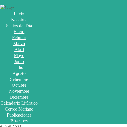
Inicio
Nosotros
Santos del Día
Enero
Febrero
Marzo
Abril
Mayo
Junio
Julio
Agosto
Setiembre
Octubre
Noviembre
Diciembre
Calendario Litúrgico
Correo Mariano
Publicaciones
Búscanos
6 abril 2023