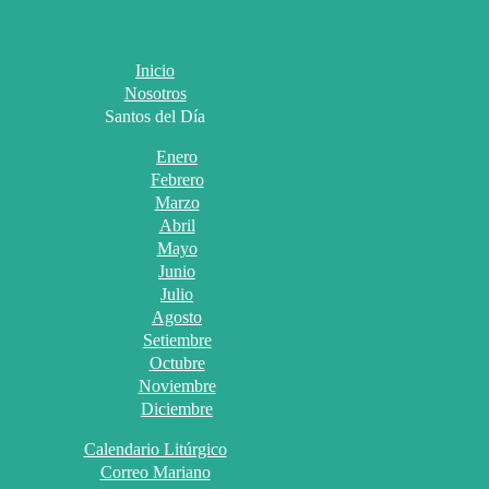
Inicio
Nosotros
Santos del Día
Enero
Febrero
Marzo
Abril
Mayo
Junio
Julio
Agosto
Setiembre
Octubre
Noviembre
Diciembre
Calendario Litúrgico
Correo Mariano