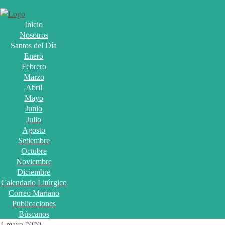
Inicio
Nosotros
Santos del Día
Enero
Febrero
Marzo
Abril
Mayo
Junio
Julio
Agosto
Setiembre
Octubre
Noviembre
Diciembre
Calendario Litúrgico
Correo Mariano
Publicaciones
Búscanos
4 mayo 2020