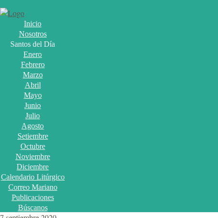
Inicio
Nosotros
Santos del Día
Enero
Febrero
Marzo
Abril
Mayo
Junio
Julio
Agosto
Setiembre
Octubre
Noviembre
Diciembre
Calendario Litúrgico
Correo Mariano
Publicaciones
Búscanos
7 septiembre 2020