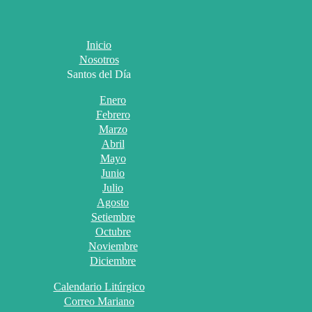
Inicio
Nosotros
Santos del Día
Enero
Febrero
Marzo
Abril
Mayo
Junio
Julio
Agosto
Setiembre
Octubre
Noviembre
Diciembre
Calendario Litúrgico
Correo Mariano