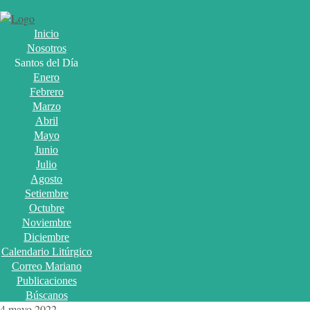
Inicio
Nosotros
Santos del Día
Enero
Febrero
Marzo
Abril
Mayo
Junio
Julio
Agosto
Setiembre
Octubre
Noviembre
Diciembre
Calendario Litúrgico
Correo Mariano
Publicaciones
Búscanos
4 mayo 2022