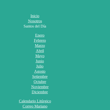
Inicio
Nosotros
Santos del Día
Enero
Febrero
Marzo
Abril
Mayo
Junio
Julio
Agosto
Setiembre
Octubre
Noviembre
Diciembre
Calendario Litúrgico
Correo Mariano