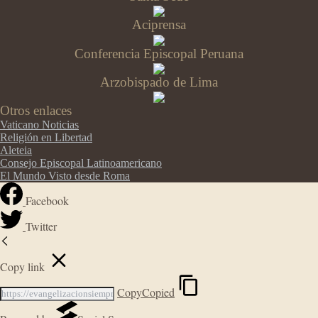
Aciprensa
Conferencia Episcopal Peruana
Arzobispado de Lima
Otros enlaces
Vaticano Noticias
Religión en Libertad
Aleteia
Consejo Episcopal Latinoamericano
El Mundo Visto desde Roma
Facebook
Twitter
Copy link
Copy
Copied