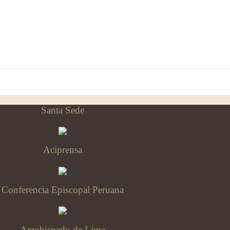
Santa Sede
Aciprensa
Conferencia Episcopal Peruana
Arzobispado de Lima