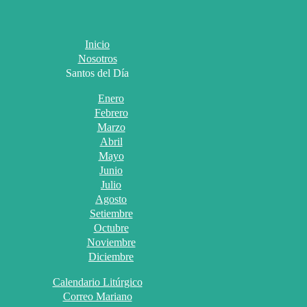
Inicio
Nosotros
Santos del Día
Enero
Febrero
Marzo
Abril
Mayo
Junio
Julio
Agosto
Setiembre
Octubre
Noviembre
Diciembre
Calendario Litúrgico
Correo Mariano