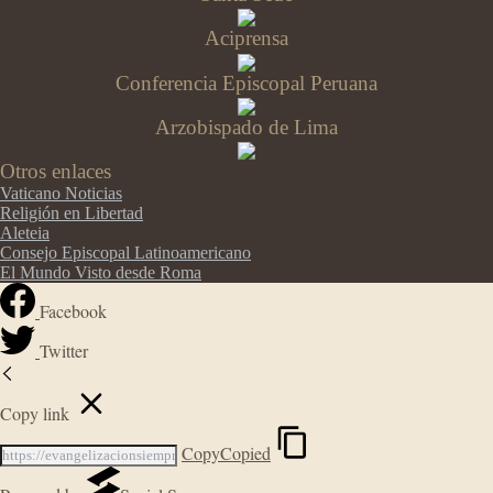
Aciprensa
Conferencia Episcopal Peruana
Arzobispado de Lima
Otros enlaces
Vaticano Noticias
Religión en Libertad
Aleteia
Consejo Episcopal Latinoamericano
El Mundo Visto desde Roma
Facebook
Twitter
Copy link
Copy
Copied