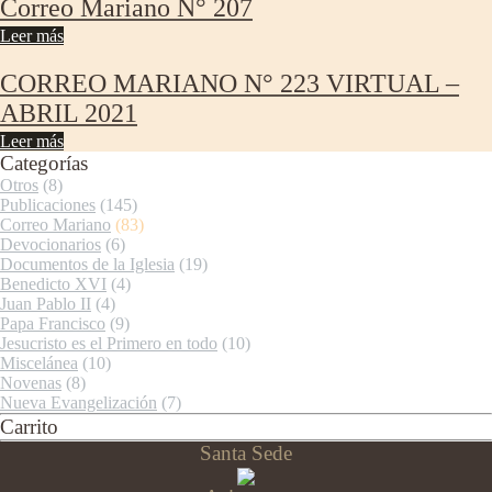
Correo Mariano N° 207
Leer más
CORREO MARIANO N° 223 VIRTUAL –
ABRIL 2021
Leer más
Categorías
Otros
(8)
Publicaciones
(145)
Correo Mariano
(83)
Devocionarios
(6)
Documentos de la Iglesia
(19)
Benedicto XVI
(4)
Juan Pablo II
(4)
Papa Francisco
(9)
Jesucristo es el Primero en todo
(10)
Miscelánea
(10)
Novenas
(8)
Nueva Evangelización
(7)
Carrito
Santa Sede