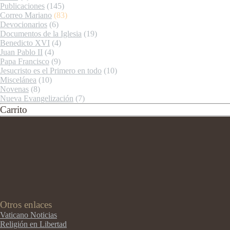
Publicaciones
(145)
Correo Mariano
(83)
Devocionarios
(6)
Documentos de la Iglesia
(19)
Benedicto XVI
(4)
Juan Pablo II
(4)
Papa Francisco
(9)
Jesucristo es el Primero en todo
(10)
Miscelánea
(10)
Novenas
(8)
Nueva Evangelización
(7)
Carrito
Otros enlaces
Vaticano Noticias
Religión en Libertad