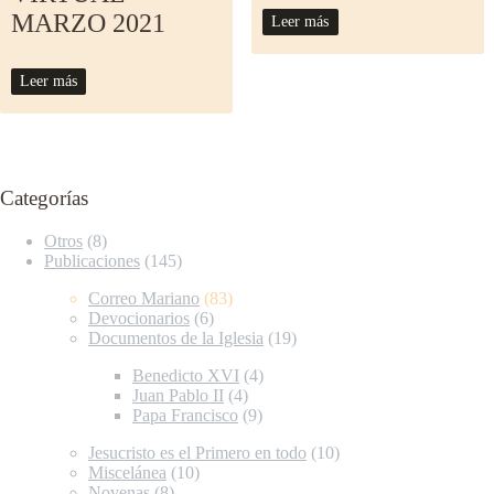
MARZO 2021
Leer más
Leer más
Categorías
Otros
(8)
Publicaciones
(145)
Correo Mariano
(83)
Devocionarios
(6)
Documentos de la Iglesia
(19)
Benedicto XVI
(4)
Juan Pablo II
(4)
Papa Francisco
(9)
Jesucristo es el Primero en todo
(10)
Miscelánea
(10)
Novenas
(8)