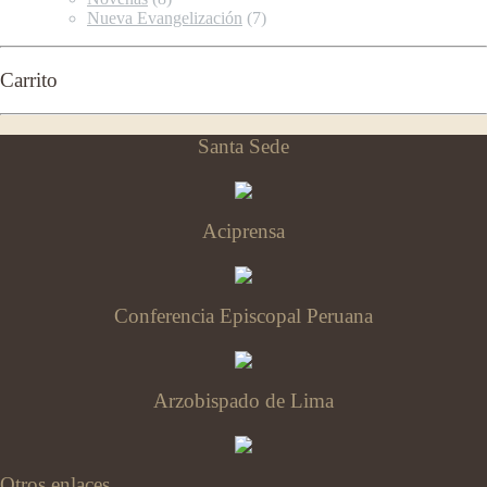
Nueva Evangelización
(7)
Carrito
Santa Sede
Aciprensa
Conferencia Episcopal Peruana
Arzobispado de Lima
Otros enlaces