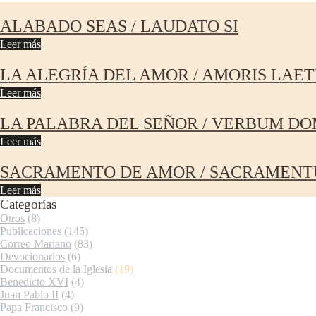
ALABADO SEAS / LAUDATO SI
Leer más
LA ALEGRÍA DEL AMOR / AMORIS LAET
Leer más
LA PALABRA DEL SEÑOR / VERBUM DO
Leer más
SACRAMENTO DE AMOR / SACRAMENT
Leer más
Categorías
Otros
(8)
Publicaciones
(145)
Correo Mariano
(83)
Devocionarios
(6)
Documentos de la Iglesia
(19)
Benedicto XVI
(4)
Juan Pablo II
(4)
Papa Francisco
(9)