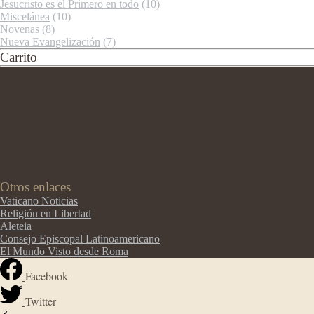
Jesucristo es el Primero en todo
(10)
Miscelánea
(10)
Novenas
(8)
Nueva Evangelización
(7)
Carrito
Otros enlaces
Vaticano Noticias
Religión en Libertad
Aleteia
Consejo Episcopal Latinoamericano
El Mundo Visto desde Roma
Facebook
Twitter