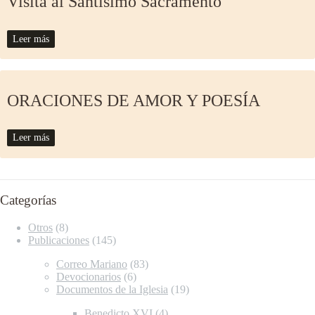
Visita al Santísimo Sacramento
Leer más
ORACIONES DE AMOR Y POESÍA
Leer más
Categorías
Otros
(8)
Publicaciones
(145)
Correo Mariano
(83)
Devocionarios
(6)
Documentos de la Iglesia
(19)
Benedicto XVI
(4)