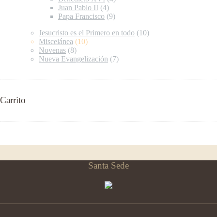
Juan Pablo II
(4)
Papa Francisco
(9)
Jesucristo es el Primero en todo
(10)
Miscelánea
(10)
Novenas
(8)
Nueva Evangelización
(7)
Carrito
Santa Sede