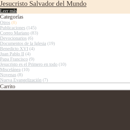
Jesucristo Salvador del Mundo
Leer más
Categorías
Otros
(8)
Publicaciones
(145)
Correo Mariano
(83)
Devocionarios
(6)
Documentos de la Iglesia
(19)
Benedicto XVI
(4)
Juan Pablo II
(4)
Papa Francisco
(9)
Jesucristo es el Primero en todo
(10)
Miscelánea
(10)
Novenas
(8)
Nueva Evangelización
(7)
Carrito