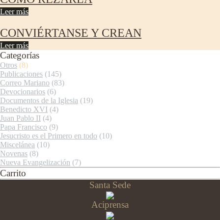
Leer más
CONVIÉRTANSE Y CREAN
Leer más
Categorías
Otros
(8)
Publicaciones
(145)
Correo Mariano
(83)
Devocionarios
(6)
Documentos de la Iglesia
(19)
Benedicto XVI
(4)
Juan Pablo II
(4)
Papa Francisco
(9)
Jesucristo es el Primero en todo
(10)
Miscelánea
(10)
Novenas
(8)
Nueva Evangelización
(7)
Carrito
Santa Sede
Aciprensa