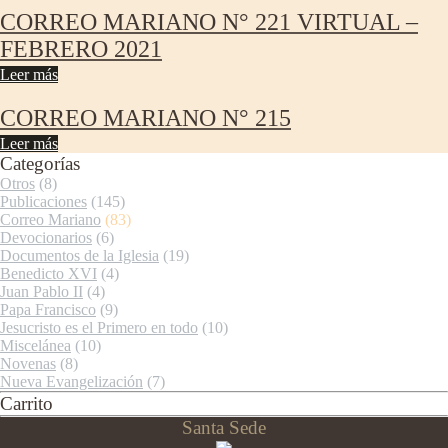
CORREO MARIANO N° 221 VIRTUAL –
FEBRERO 2021
Leer más
CORREO MARIANO N° 215
Leer más
Categorías
Otros
(8)
Publicaciones
(145)
Correo Mariano
(83)
Devocionarios
(6)
Documentos de la Iglesia
(19)
Benedicto XVI
(4)
Juan Pablo II
(4)
Papa Francisco
(9)
Jesucristo es el Primero en todo
(10)
Miscelánea
(10)
Novenas
(8)
Nueva Evangelización
(7)
Carrito
Santa Sede