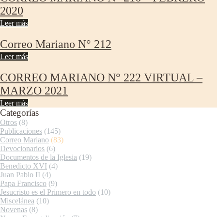
2020
Leer más
Correo Mariano N° 212
Leer más
CORREO MARIANO N° 222 VIRTUAL –
MARZO 2021
Leer más
Categorías
Otros
(8)
Publicaciones
(145)
Correo Mariano
(83)
Devocionarios
(6)
Documentos de la Iglesia
(19)
Benedicto XVI
(4)
Juan Pablo II
(4)
Papa Francisco
(9)
Jesucristo es el Primero en todo
(10)
Miscelánea
(10)
Novenas
(8)