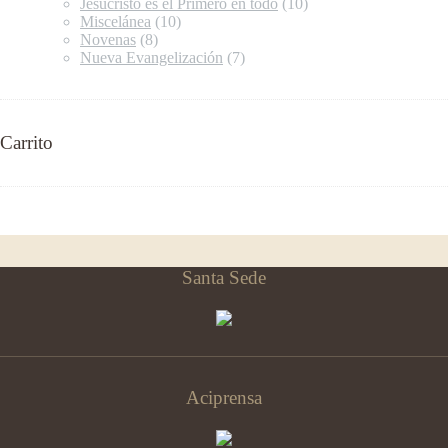
Jesucristo es el Primero en todo
(10)
Miscelánea
(10)
Novenas
(8)
Nueva Evangelización
(7)
Carrito
Santa Sede
Aciprensa