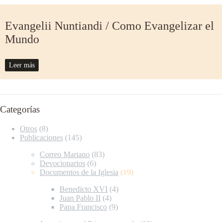
Evangelii Nuntiandi / Como Evangelizar el
Mundo
Leer más
Categorías
Otros
(8)
Publicaciones
(145)
Correo Mariano
(83)
Devocionarios
(6)
Documentos de la Iglesia
(19)
Benedicto XVI
(4)
Juan Pablo II
(4)
Papa Francisco
(9)