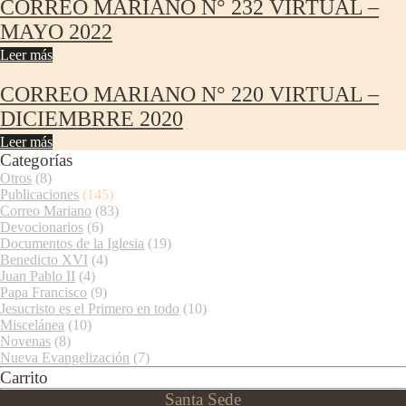
CORREO MARIANO N° 232 VIRTUAL –
MAYO 2022
Leer más
CORREO MARIANO N° 220 VIRTUAL –
DICIEMBRRE 2020
Leer más
Categorías
Otros
(8)
Publicaciones
(145)
Correo Mariano
(83)
Devocionarios
(6)
Documentos de la Iglesia
(19)
Benedicto XVI
(4)
Juan Pablo II
(4)
Papa Francisco
(9)
Jesucristo es el Primero en todo
(10)
Miscelánea
(10)
Novenas
(8)
Nueva Evangelización
(7)
Carrito
Santa Sede