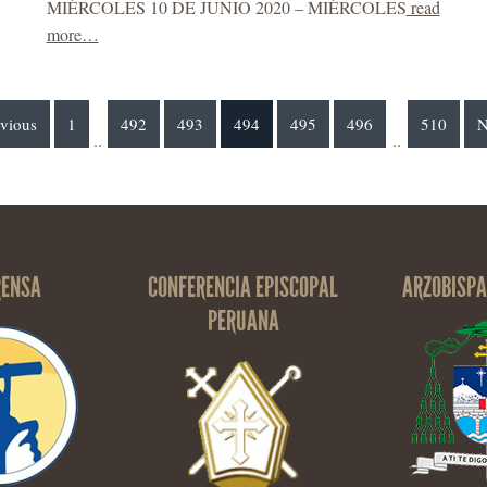
MIÉRCOLES 10 DE JUNIO 2020 – MIÉRCOLES
read
more…
evious
1
492
493
494
495
496
510
N
..
..
RENSA
CONFERENCIA EPISCOPAL
ARZOBISPA
PERUANA