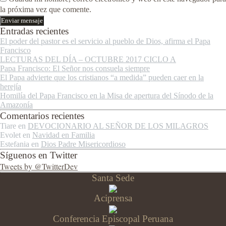
la próxima vez que comente.
Entradas recientes
El poder del pastor es el servicio al pueblo de Dios, afirma el Papa
Francisco
LECTURAS DEL DÍA – OCTUBRE 2017 CICLO A
Papa Francisco: El Señor nos consuela siempre
El Papa advierte que los cristianos “a medida” pueden caer en la
herejía
Homilía del Papa Francisco en la Misa de apertura del Sínodo de la
Amazonía
Comentarios recientes
Tiare
en
DEVOCIONARIO AL SEÑOR DE LOS MILAGROS
Evolet
en
Navidad en Familia
Estefania
en
Dios Padre Misericordioso
Síguenos en Twitter
Tweets by @TwitterDev
Santa Sede
Aciprensa
Conferencia Episcopal Peruana