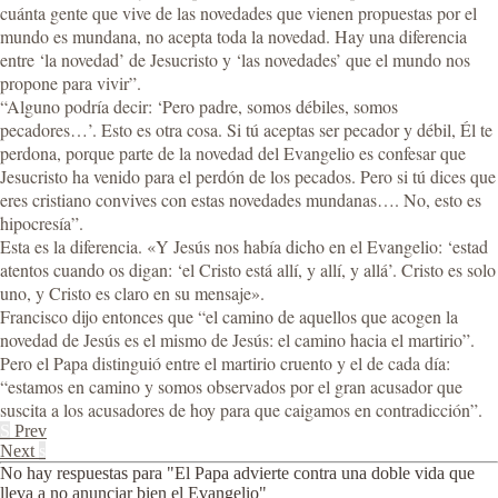
cuánta gente que vive de las novedades que vienen propuestas por el
mundo es mundana, no acepta toda la novedad. Hay una diferencia
entre ‘la novedad’ de Jesucristo y ‘las novedades’ que el mundo nos
propone para vivir”.
“Alguno podría decir: ‘Pero padre, somos débiles, somos
pecadores…’. Esto es otra cosa. Si tú aceptas ser pecador y débil, Él te
perdona, porque parte de la novedad del Evangelio es confesar que
Jesucristo ha venido para el perdón de los pecados. Pero si tú dices que
eres cristiano convives con estas novedades mundanas…. No, esto es
hipocresía”.
Esta es la diferencia. «Y Jesús nos había dicho en el Evangelio: ‘estad
atentos cuando os digan: ‘el Cristo está allí, y allí, y allá’. Cristo es solo
uno, y Cristo es claro en su mensaje».
Francisco dijo entonces que “el camino de aquellos que acogen la
novedad de Jesús es el mismo de Jesús: el camino hacia el martirio”.
Pero el Papa distinguió entre el martirio cruento y el de cada día:
“estamos en camino y somos observados por el gran acusador que
suscita a los acusadores de hoy para que caigamos en contradicción”.
S
Prev
Next
s
No hay respuestas para "El Papa advierte contra una doble vida que
lleva a no anunciar bien el Evangelio"