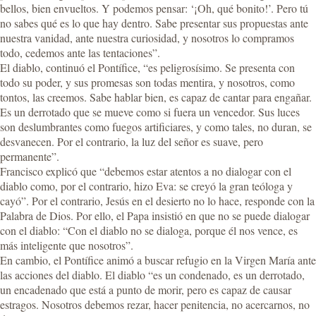
bellos, bien envueltos. Y podemos pensar: ‘¡Oh, qué bonito!’. Pero tú
no sabes qué es lo que hay dentro. Sabe presentar sus propuestas ante
nuestra vanidad, ante nuestra curiosidad, y nosotros lo compramos
todo, cedemos ante las tentaciones”.
El diablo, continuó el Pontífice, “es peligrosísimo. Se presenta con
todo su poder, y sus promesas son todas mentira, y nosotros, como
tontos, las creemos. Sabe hablar bien, es capaz de cantar para engañar.
Es un derrotado que se mueve como si fuera un vencedor. Sus luces
son deslumbrantes como fuegos artificiares, y como tales, no duran, se
desvanecen. Por el contrario, la luz del señor es suave, pero
permanente”.
Francisco explicó que “debemos estar atentos a no dialogar con el
diablo como, por el contrario, hizo Eva: se creyó la gran teóloga y
cayó”. Por el contrario, Jesús en el desierto no lo hace, responde con la
Palabra de Dios. Por ello, el Papa insistió en que no se puede dialogar
con el diablo: “Con el diablo no se dialoga, porque él nos vence, es
más inteligente que nosotros”.
En cambio, el Pontífice animó a buscar refugio en la Virgen María ante
las acciones del diablo. El diablo “es un condenado, es un derrotado,
un encadenado que está a punto de morir, pero es capaz de causar
estragos. Nosotros debemos rezar, hacer penitencia, no acercarnos, no