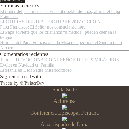
Entradas recientes
El poder del pastor es el servicio al pueblo de Dios, afirma el Papa
Francisco
LECTURAS DEL DÍA – OCTUBRE 2017 CICLO A
Papa Francisco: El Señor nos consuela siempre
El Papa advierte que los cristianos “a medida” pueden caer en la
herejía
Homilía del Papa Francisco en la Misa de apertura del Sínodo de la
Amazonía
Comentarios recientes
Tiare
en
DEVOCIONARIO AL SEÑOR DE LOS MILAGROS
Evolet
en
Navidad en Familia
Estefania
en
Dios Padre Misericordioso
Síguenos en Twitter
Tweets by @TwitterDev
Santa Sede
Aciprensa
Conferencia Episcopal Peruana
Arzobispado de Lima