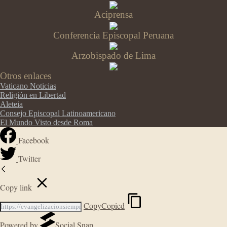
Aciprensa
Conferencia Episcopal Peruana
Arzobispado de Lima
Otros enlaces
Vaticano Noticias
Religión en Libertad
Aleteia
Consejo Episcopal Latinoamericano
El Mundo Visto desde Roma
Facebook
Twitter
Copy link
Copy
Copied
Powered by
Social Snap