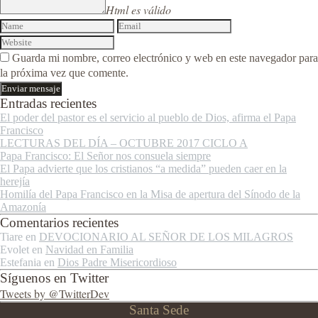
Html es válido
Guarda mi nombre, correo electrónico y web en este navegador para
la próxima vez que comente.
Entradas recientes
El poder del pastor es el servicio al pueblo de Dios, afirma el Papa
Francisco
LECTURAS DEL DÍA – OCTUBRE 2017 CICLO A
Papa Francisco: El Señor nos consuela siempre
El Papa advierte que los cristianos “a medida” pueden caer en la
herejía
Homilía del Papa Francisco en la Misa de apertura del Sínodo de la
Amazonía
Comentarios recientes
Tiare
en
DEVOCIONARIO AL SEÑOR DE LOS MILAGROS
Evolet
en
Navidad en Familia
Estefania
en
Dios Padre Misericordioso
Síguenos en Twitter
Tweets by @TwitterDev
Santa Sede