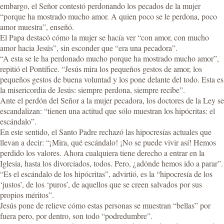
embargo, el Señor contestó perdonando los pecados de la mujer
“porque ha mostrado mucho amor. A quien poco se le perdona, poco
amor muestra”, enseñó.
El Papa destacó cómo la mujer se hacía ver “con amor, con mucho
amor hacia Jesús”, sin esconder que “era una pecadora”.
“A esta se le ha perdonado mucho porque ha mostrado mucho amor”,
repitió el Pontífice. “Jesús mira los pequeños gestos de amor, los
pequeños gestos de buena voluntad y los pone delante del todo. Esta es
la misericordia de Jesús: siempre perdona, siempre recibe”.
Ante el perdón del Señor a la mujer pecadora, los doctores de la Ley se
escandalizan: “tienen una actitud que sólo muestran los hipócritas: el
escándalo”.
En este sentido, el Santo Padre rechazó las hipocresías actuales que
llevan a decir: “¡Mira, qué escándalo! ¡No se puede vivir así! Hemos
perdido los valores. Ahora cualquiera tiene derecho a entrar en la
Iglesia, hasta los divorciados, todos. Pero, ¿adónde hemos ido a parar”.
“Es el escándalo de los hipócritas”, advirtió, es la “hipocresía de los
‘justos’, de los ‘puros’, de aquellos que se creen salvados por sus
propios méritos”.
Jesús pone de relieve cómo estas personas se muestran “bellas” por
fuera pero, por dentro, son todo “podredumbre”.