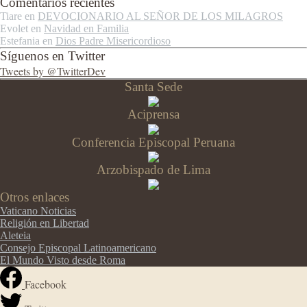
Comentarios recientes
Tiare
en
DEVOCIONARIO AL SEÑOR DE LOS MILAGROS
Evolet
en
Navidad en Familia
Estefania
en
Dios Padre Misericordioso
Síguenos en Twitter
Tweets by @TwitterDev
Santa Sede
Aciprensa
Conferencia Episcopal Peruana
Arzobispado de Lima
Otros enlaces
Vaticano Noticias
Religión en Libertad
Aleteia
Consejo Episcopal Latinoamericano
El Mundo Visto desde Roma
Facebook