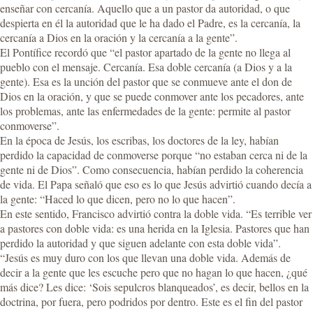
enseñar con cercanía. Aquello que a un pastor da autoridad, o que
despierta en él la autoridad que le ha dado el Padre, es la cercanía, la
cercanía a Dios en la oración y la cercanía a la gente”.
El Pontífice recordó que “el pastor apartado de la gente no llega al
pueblo con el mensaje. Cercanía. Esa doble cercanía (a Dios y a la
gente). Esa es la unción del pastor que se conmueve ante el don de
Dios en la oración, y que se puede conmover ante los pecadores, ante
los problemas, ante las enfermedades de la gente: permite al pastor
conmoverse”.
En la época de Jesús, los escribas, los doctores de la ley, habían
perdido la capacidad de conmoverse porque “no estaban cerca ni de la
gente ni de Dios”. Como consecuencia, habían perdido la coherencia
de vida. El Papa señaló que eso es lo que Jesús advirtió cuando decía a
la gente: “Haced lo que dicen, pero no lo que hacen”.
En este sentido, Francisco advirtió contra la doble vida. “Es terrible ver
a pastores con doble vida: es una herida en la Iglesia. Pastores que han
perdido la autoridad y que siguen adelante con esta doble vida”.
“Jesús es muy duro con los que llevan una doble vida. Además de
decir a la gente que les escuche pero que no hagan lo que hacen, ¿qué
más dice? Les dice: ‘Sois sepulcros blanqueados’, es decir, bellos en la
doctrina, por fuera, pero podridos por dentro. Este es el fin del pastor