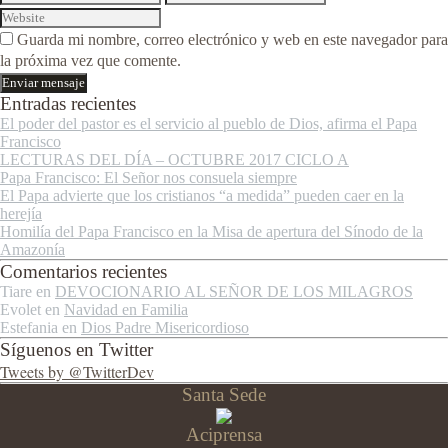
Guarda mi nombre, correo electrónico y web en este navegador para
la próxima vez que comente.
Entradas recientes
El poder del pastor es el servicio al pueblo de Dios, afirma el Papa
Francisco
LECTURAS DEL DÍA – OCTUBRE 2017 CICLO A
Papa Francisco: El Señor nos consuela siempre
El Papa advierte que los cristianos “a medida” pueden caer en la
herejía
Homilía del Papa Francisco en la Misa de apertura del Sínodo de la
Amazonía
Comentarios recientes
Tiare
en
DEVOCIONARIO AL SEÑOR DE LOS MILAGROS
Evolet
en
Navidad en Familia
Estefania
en
Dios Padre Misericordioso
Síguenos en Twitter
Tweets by @TwitterDev
Santa Sede
Aciprensa