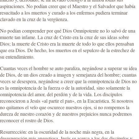
aspiraciones. No podían creer que el Maestro y el Salvador que había
resucitado a los muertos y curado a los enfermos pudiera terminar
clavado en la cruz de la vergüenza.
No podían comprender por qué Dios Omnipotente no lo salvó de una
muerte tan infame. La cruz de Cristo era la cruz de sus ideas sobre
Dios; la muerte de Cristo era la muerte de todo lo que ellos pensaban
que era Dios. De hecho, los muertos en el sepulcro de la estrechez de
su entendimiento.
Cuantas veces el hombre se auto paraliza, negándose a superar su idea
de Dios, de un dios creado a imagen y semejanza del hombre; cuantas
veces se desespera, negándose a creer que la omnipotencia de Dios no
es la omnipotencia de la fuerza o de la autoridad, sino solamente la
omnipotencia del amor, del perdón y de la vida. Los discípulos
reconocieron a Jesús «al partir el pan», en la Eucarística. Si nosotros
no quitamos el velo que oscurece nuestros ojos, si no rompemos la
dureza de nuestro corazón y de nuestros prejuicios nunca podremos
reconocer el rostro de Dios.
Resurrección: en la oscuridad de la noche más negra, en la
desesperación más angustiosa, Jesús se acerca a los dos discípulos y