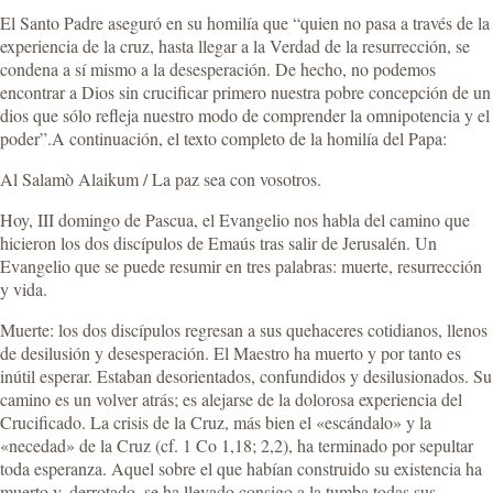
El Santo Padre aseguró en su homilía que “quien no pasa a través de la
experiencia de la cruz, hasta llegar a la Verdad de la resurrección, se
condena a sí mismo a la desesperación. De hecho, no podemos
encontrar a Dios sin crucificar primero nuestra pobre concepción de un
dios que sólo refleja nuestro modo de comprender la omnipotencia y el
poder”.A continuación, el texto completo de la homilía del Papa:
Al Salamò Alaikum / La paz sea con vosotros.
Hoy, III domingo de Pascua, el Evangelio nos habla del camino que
hicieron los dos discípulos de Emaús tras salir de Jerusalén. Un
Evangelio que se puede resumir en tres palabras: muerte, resurrección
y vida.
Muerte: los dos discípulos regresan a sus quehaceres cotidianos, llenos
de desilusión y desesperación. El Maestro ha muerto y por tanto es
inútil esperar. Estaban desorientados, confundidos y desilusionados. Su
camino es un volver atrás; es alejarse de la dolorosa experiencia del
Crucificado. La crisis de la Cruz, más bien el «escándalo» y la
«necedad» de la Cruz (cf. 1 Co 1,18; 2,2), ha terminado por sepultar
toda esperanza. Aquel sobre el que habían construido su existencia ha
muerto y, derrotado, se ha llevado consigo a la tumba todas sus