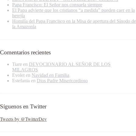
Papa Francisco: El Señor nos consuela siempre
El Papa advierte que los cristianos “a medida” pueden caer en la
herejía
Homilía del Papa Francisco en la Misa de apertura del Sínodo de
la Amazonía
Comentarios recientes
Tiare
en
DEVOCIONARIO AL SEÑOR DE LOS
MILAGROS
Evolet
en
Navidad en Familia
Estefania
en
Dios Padre Misericordioso
Síguenos en Twitter
Tweets by @TwitterDev