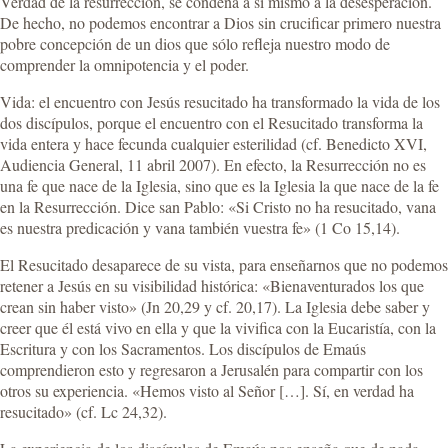
Verdad de la resurrección, se condena a sí mismo a la desesperación.
De hecho, no podemos encontrar a Dios sin crucificar primero nuestra
pobre concepción de un dios que sólo refleja nuestro modo de
comprender la omnipotencia y el poder.
Vida: el encuentro con Jesús resucitado ha transformado la vida de los
dos discípulos, porque el encuentro con el Resucitado transforma la
vida entera y hace fecunda cualquier esterilidad (cf. Benedicto XVI,
Audiencia General, 11 abril 2007). En efecto, la Resurrección no es
una fe que nace de la Iglesia, sino que es la Iglesia la que nace de la fe
en la Resurrección. Dice san Pablo: «Si Cristo no ha resucitado, vana
es nuestra predicación y vana también vuestra fe» (1 Co 15,14).
El Resucitado desaparece de su vista, para enseñarnos que no podemos
retener a Jesús en su visibilidad histórica: «Bienaventurados los que
crean sin haber visto» (Jn 20,29 y cf. 20,17). La Iglesia debe saber y
creer que él está vivo en ella y que la vivifica con la Eucaristía, con la
Escritura y con los Sacramentos. Los discípulos de Emaús
comprendieron esto y regresaron a Jerusalén para compartir con los
otros su experiencia. «Hemos visto al Señor […]. Sí, en verdad ha
resucitado» (cf. Lc 24,32).