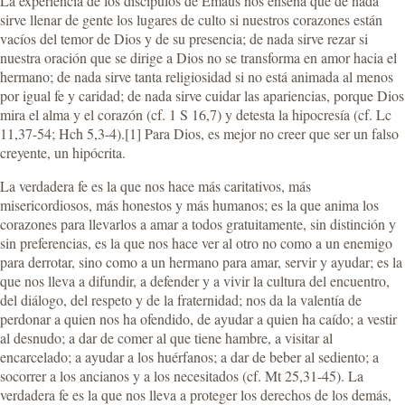
La experiencia de los discípulos de Emaús nos enseña que de nada
sirve llenar de gente los lugares de culto si nuestros corazones están
vacíos del temor de Dios y de su presencia; de nada sirve rezar si
nuestra oración que se dirige a Dios no se transforma en amor hacia el
hermano; de nada sirve tanta religiosidad si no está animada al menos
por igual fe y caridad; de nada sirve cuidar las apariencias, porque Dios
mira el alma y el corazón (cf. 1 S 16,7) y detesta la hipocresía (cf. Lc
11,37-54; Hch 5,3-4).[1] Para Dios, es mejor no creer que ser un falso
creyente, un hipócrita.
La verdadera fe es la que nos hace más caritativos, más
misericordiosos, más honestos y más humanos; es la que anima los
corazones para llevarlos a amar a todos gratuitamente, sin distinción y
sin preferencias, es la que nos hace ver al otro no como a un enemigo
para derrotar, sino como a un hermano para amar, servir y ayudar; es la
que nos lleva a difundir, a defender y a vivir la cultura del encuentro,
del diálogo, del respeto y de la fraternidad; nos da la valentía de
perdonar a quien nos ha ofendido, de ayudar a quien ha caído; a vestir
al desnudo; a dar de comer al que tiene hambre, a visitar al
encarcelado; a ayudar a los huérfanos; a dar de beber al sediento; a
socorrer a los ancianos y a los necesitados (cf. Mt 25,31-45). La
verdadera fe es la que nos lleva a proteger los derechos de los demás,