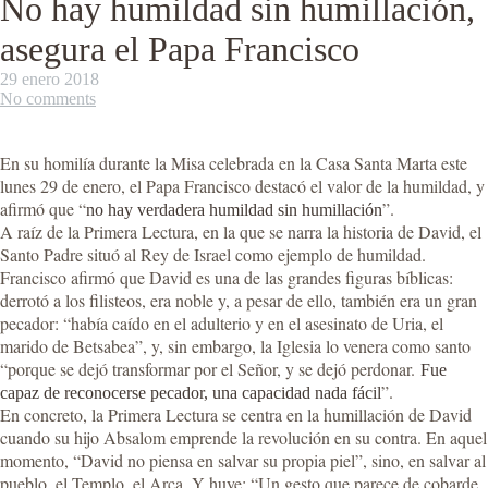
No hay humildad sin humillación,
asegura el Papa Francisco
29 enero 2018
No comments
En su homilía durante la Misa celebrada en la Casa Santa Marta este
lunes 29 de enero, el Papa Francisco destacó el valor de la humildad, y
afirmó que “
”.
no hay verdadera humildad sin humillación
A raíz de la Primera Lectura, en la que se narra la historia de David, el
Santo Padre situó al Rey de Israel como ejemplo de humildad.
Francisco afirmó que David es una de las grandes figuras bíblicas:
derrotó a los filisteos, era noble y, a pesar de ello, también era un gran
pecador: “había caído en el adulterio y en el asesinato de Uria, el
marido de Betsabea”, y, sin embargo, la Iglesia lo venera como santo
“porque se dejó transformar por el Señor, y se dejó perdonar.
Fue
”.
capaz de reconocerse pecador, una capacidad nada fácil
En concreto, la Primera Lectura se centra en la humillación de David
cuando su hijo Absalom emprende la revolución en su contra. En aquel
momento, “David no piensa en salvar su propia piel”, sino, en salvar al
pueblo, el Templo, el Arca. Y huye: “Un gesto que parece de cobarde,