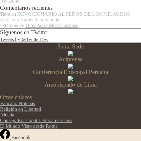
Amazonía
Comentarios recientes
Tiare
en
DEVOCIONARIO AL SEÑOR DE LOS MILAGROS
Evolet
en
Navidad en Familia
Estefania
en
Dios Padre Misericordioso
Síguenos en Twitter
Tweets by @TwitterDev
Santa Sede
Aciprensa
Conferencia Episcopal Peruana
Arzobispado de Lima
Otros enlaces
Vaticano Noticias
Religión en Libertad
Aleteia
Consejo Episcopal Latinoamericano
El Mundo Visto desde Roma
Facebook