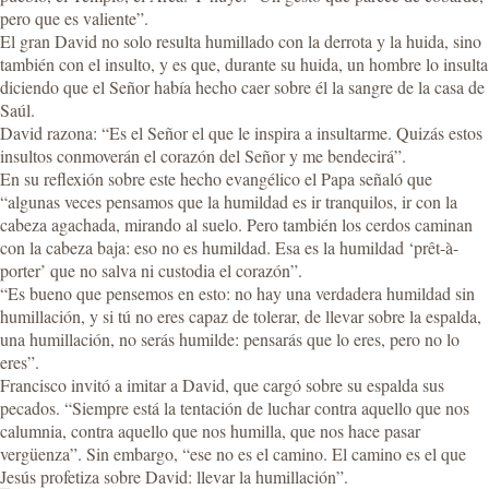
pero que es valiente”.
El gran David no solo resulta humillado con la derrota y la huida, sino
también con el insulto, y es que, durante su huida, un hombre lo insulta
diciendo que el Señor había hecho caer sobre él la sangre de la casa de
Saúl.
David razona: “Es el Señor el que le inspira a insultarme. Quizás estos
insultos conmoverán el corazón del Señor y me bendecirá”.
En su reflexión sobre este hecho evangélico el Papa señaló que
“algunas veces pensamos que la humildad es ir tranquilos, ir con la
cabeza agachada, mirando al suelo. Pero también los cerdos caminan
con la cabeza baja: eso no es humildad. Esa es la humildad ‘prêt-à-
porter’ que no salva ni custodia el corazón”.
“Es bueno que pensemos en esto: no hay una verdadera humildad sin
humillación, y si tú no eres capaz de tolerar, de llevar sobre la espalda,
una humillación, no serás humilde: pensarás que lo eres, pero no lo
eres”.
Francisco invitó a imitar a David, que cargó sobre su espalda sus
pecados. “Siempre está la tentación de luchar contra aquello que nos
calumnia, contra aquello que nos humilla, que nos hace pasar
vergüenza”. Sin embargo, “ese no es el camino. El camino es el que
Jesús profetiza sobre David: llevar la humillación”.