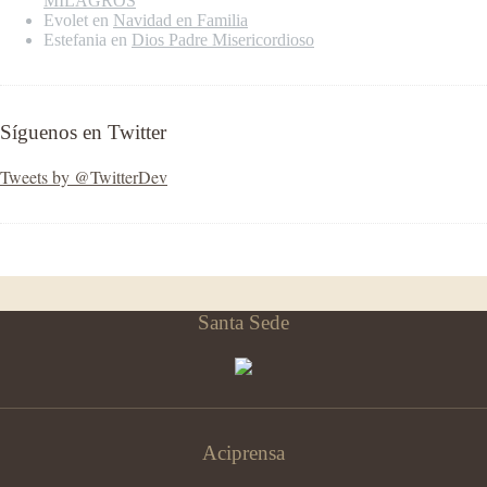
MILAGROS
Evolet
en
Navidad en Familia
Estefania
en
Dios Padre Misericordioso
Síguenos en Twitter
Tweets by @TwitterDev
Santa Sede
Aciprensa