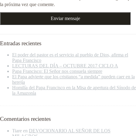
la próxima vez que comente.
Entradas recientes
El poder del pastor es el servicio al pueblo de Dios, afirma el
Papa Francisco
LECTURAS DEL DÍA – OCTUBRE 2017 CICLO A
Papa Francisco: El Señor nos consuela siempre
El Papa advierte que los cristianos “a medida” pueden caer en la
herejía
Homilía del Papa Francisco en la Misa de apertura del Sínodo de
la Amazonía
Comentarios recientes
Tiare
en
DEVOCIONARIO AL SEÑOR DE LOS