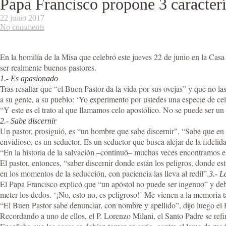
Papa Francisco propone 3 caracterís
22 junio 2017
No comments
En la homilía de la Misa que celebró este jueves 22 de junio en la Cas
ser realmente buenos pastores.
1.- Es apasionado
Tras resaltar que “el Buen Pastor da la vida por sus ovejas” y que no l
a su gente, a su pueblo: ‘Yo experimento por ustedes una especie de cel
“Y este es el trato al que llamamos celo apostólico. No se puede ser un 
2.- Sabe discernir
Un pastor, prosiguió, es “un hombre que sabe discernir”. “Sabe que en la
envidioso, es un seductor. Es un seductor que busca alejar de la fidelid
“En la historia de la salvación –continuó– muchas veces encontramos el a
El pastor, entonces, “saber discernir donde están los peligros, donde 
en los momentos de la seducción, con paciencia las lleva al redil”.
3.- L
El Papa Francisco explicó que “un apóstol no puede ser ingenuo” y debe
meter los dedos. ‘¡No, esto no, es peligroso!’ Me vienen a la memoria 
“El Buen Pastor sabe denunciar, con nombre y apellido”, dijo luego el P
Recordando a uno de ellos, el P. Lorenzo Milani, el Santo Padre se refi