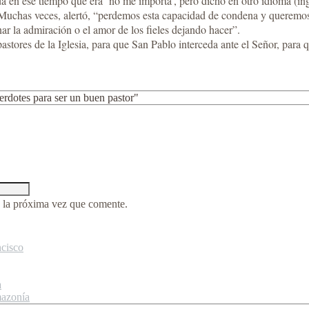
 en ese tiempo que era ‘no me importa’, pero dicho en otro idioma (ingl
. Muchas veces, alertó, “perdemos esta capacidad de condena y queremos
 la admiración o el amor de los fieles dejando hacer”.
tores de la Iglesia, para que San Pablo interceda ante el Señor, para qu
erdotes para ser un buen pastor"
 la próxima vez que comente.
ncisco
a
mazonía