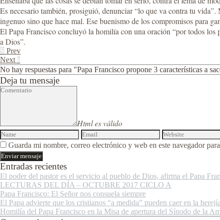
Enseñaba que las cosas se debían tomar en serio, contra el lema de moda
Es necesario también, prosiguió, denunciar “lo que va contra tu vida”
ingenuo sino que hace mal. Ese buenismo de los compromisos para ganar
El Papa Francisco concluyó la homilía con una oración “por todos los pas
a Dios”.
S
Prev
Next
s
No hay respuestas para "Papa Francisco propone 3 características a sac
Deja tu mensaje
Html es válido
Guarda mi nombre, correo electrónico y web en este navegador para
Entradas recientes
El poder del pastor es el servicio al pueblo de Dios, afirma el Papa Fra
LECTURAS DEL DÍA – OCTUBRE 2017 CICLO A
Papa Francisco: El Señor nos consuela siempre
El Papa advierte que los cristianos “a medida” pueden caer en la herejí
Homilía del Papa Francisco en la Misa de apertura del Sínodo de la A