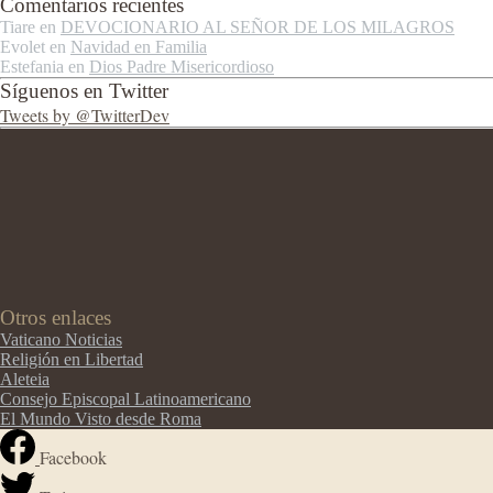
Comentarios recientes
Tiare
en
DEVOCIONARIO AL SEÑOR DE LOS MILAGROS
Evolet
en
Navidad en Familia
Estefania
en
Dios Padre Misericordioso
Síguenos en Twitter
Tweets by @TwitterDev
Otros enlaces
Vaticano Noticias
Religión en Libertad
Aleteia
Consejo Episcopal Latinoamericano
El Mundo Visto desde Roma
Facebook