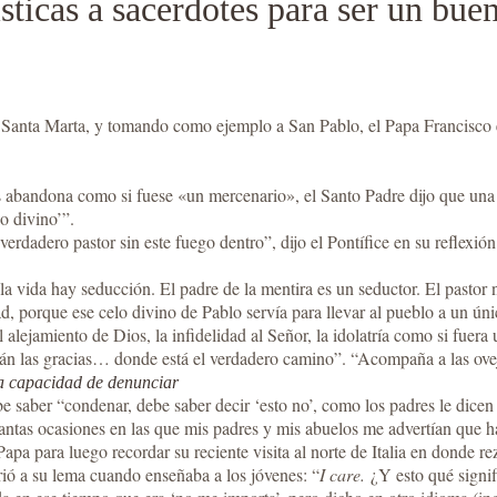
ticas a sacerdotes para ser un buen
a Santa Marta, y tomando como ejemplo a San Pablo, el Papa Francisco ex
as abandona como si fuese «un mercenario», el Santo Padre dijo que una p
o divino’”.
verdadero pastor sin este fuego dentro”, dijo el Pontífice en su reflexi
 vida hay seducción. El padre de la mentira es un seductor. El pastor no
ad, porque ese celo divino de Pablo servía para llevar al pueblo a un ún
lejamiento de Dios, la infidelidad al Señor, la idolatría como si fuera 
están las gracias… donde está el verdadero camino”. “Acompaña a las ov
a capacidad de denunciar
 saber “condenar, debe saber decir ‘esto no’, como los padres le dicen
tantas ocasiones en las que mis padres y mis abuelos me advertían que h
apa para luego recordar su reciente visita al norte de Italia en donde r
rió a su lema cuando enseñaba a los jóvenes: “
I care.
¿Y esto qué signi