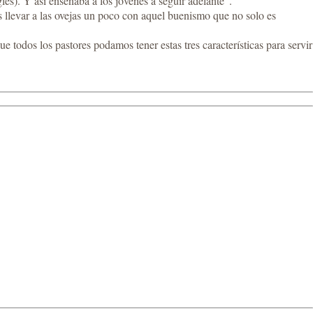
és). Y así enseñaba a los jóvenes a seguir adelante”.
 llevar a las ovejas un poco con aquel buenismo que no solo es
e todos los pastores podamos tener estas tres características para servir