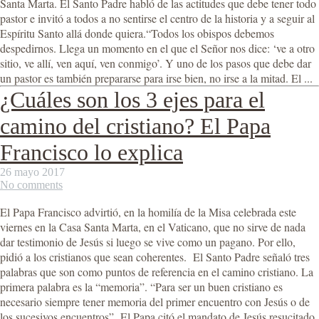
Santa Marta. El Santo Padre habló de las actitudes que debe tener todo
pastor e invitó a todos a no sentirse el centro de la historia y a seguir al
Espíritu Santo allá donde quiera.“Todos los obispos debemos
despedirnos. Llega un momento en el que el Señor nos dice: ‘ve a otro
sitio, ve allí, ven aquí, ven conmigo’. Y uno de los pasos que debe dar
un pastor es también prepararse para irse bien, no irse a la mitad. El ...
¿Cuáles son los 3 ejes para el
camino del cristiano? El Papa
Francisco lo explica
26 mayo 2017
No comments
El Papa Francisco advirtió, en la homilía de la Misa celebrada este
viernes en la Casa Santa Marta, en el Vaticano, que no sirve de nada
dar testimonio de Jesús si luego se vive como un pagano. Por ello,
pidió a los cristianos que sean coherentes. El Santo Padre señaló tres
palabras que son como puntos de referencia en el camino cristiano. La
primera palabra es la “memoria”. “Para ser un buen cristiano es
necesario siempre tener memoria del primer encuentro con Jesús o de
los sucesivos encuentros”. El Papa citó el mandato de Jesús resucitado