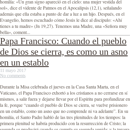
homilía: «Un gran signo apareció en el cielo: una mujer vestida del
sol», dice el vidente de Patmos en el Apocalipsis (12,1), señalando
además que ella estaba a punto de dar a luz a un hijo. Después, en el
Evangelio, hemos escuchado cómo Jesús le dice al discípulo: «Ahí
tienes a tu madre» (Jn 19,27). Tenemos una Madre, una «Señora muy
bella», coment...
Papa Francisco: Cuando el pueblo
de Dios se cierra, es como un asno
en un establo
11 mayo 2017
No comments
Durante la Misa celebrada el jueves en la Casa Santa Marta, en el
Vaticano, el Papa Francisco exhortó a los cristianos a no cerrarse en sí
mismos, a salir fuera y dejarse llevar por el Espíritu para profundizar en
la fe, porque “cuando el pueblo de Dios se cierra, se vuelve prisionero
en un establo, como un asno que no comprende ni va adelante”. En su
homilía, el Santo Padre habló de las tres plenitudes de los tiempos: la
primera plenitud se habría producido con la resurrección de Cristo; la
segunda se producirá cuando se cumpla su segunda venida; y la tercera